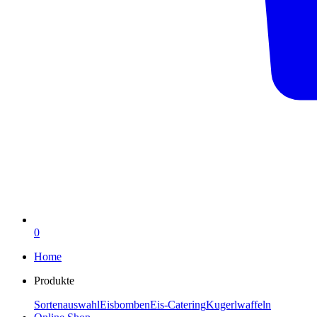
0
Home
Produkte
Sortenauswahl
Eisbomben
Eis-Catering
Kugerlwaffeln