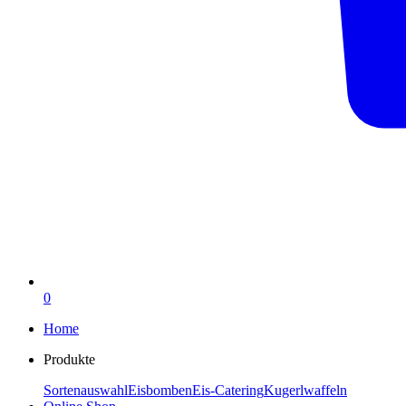
0
Home
Produkte
Sortenauswahl
Eisbomben
Eis-Catering
Kugerlwaffeln