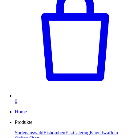
0
Home
Produkte
Sortenauswahl
Eisbomben
Eis-Catering
Kugerlwaffeln